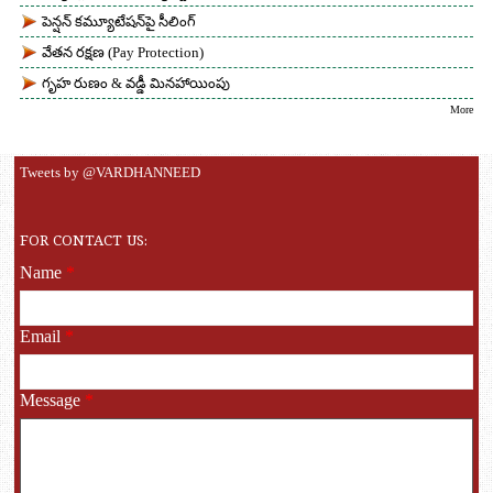
పెన్షన్ కమ్యూటేషన్‌పై సీలింగ్
వేతన రక్షణ (Pay Protection)
గృహ రుణం & వడ్డీ మినహాయింపు
More
Tweets by @VARDHANNEED
FOR CONTACT US:
Name
*
Email
*
Message
*