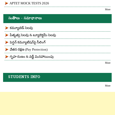
APTET MOCK TESTS 2026
More
సందేహాలు - సమాధానాలు
కమ్యూటెడ్ సెలవు
పితృత్వ సెలవు & ట్యూబెక్టమీ సెలవు
పెన్షన్ కమ్యూటేషన్‌పై సీలింగ్
వేతన రక్షణ (Pay Protection)
గృహ రుణం & వడ్డీ మినహాయింపు
More
STUDENTS INFO
More