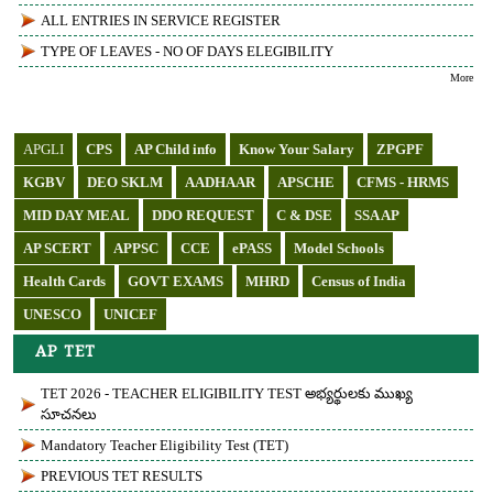
ALL ENTRIES IN SERVICE REGISTER
TYPE OF LEAVES - NO OF DAYS ELEGIBILITY
More
Blinking Text
APGLI
CPS
AP Child info
Know Your Salary
ZPGPF
KGBV
DEO SKLM
AADHAAR
APSCHE
CFMS - HRMS
MID DAY MEAL
DDO REQUEST
C & DSE
SSA AP
AP SCERT
APPSC
CCE
ePASS
Model Schools
Health Cards
GOVT EXAMS
MHRD
Census of India
UNESCO
UNICEF
AP TET
TET 2026 - TEACHER ELIGIBILITY TEST అభ్యర్థులకు ముఖ్య
సూచనలు
Mandatory Teacher Eligibility Test (TET)
PREVIOUS TET RESULTS