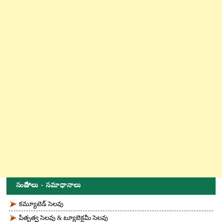
సందేహాలు - సమాధానాలు
కమ్యూటెడ్ సెలవు
పితృత్వ సెలవు & ట్యూబెక్టమీ సెలవు